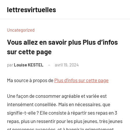
Aller
lettresvirtuelles
au
contenu
Uncategorized
Vous allez en savoir plus Plus d’infos
sur cette page
par
Louise KESTEL
avril 19, 2024
Aucun
commentaire
Ma source à propos de
Plus d’infos sur cette page
Une façon de consommer agréable et variée est
intensément conseillée. Mais en nécessaires, que
signifie-t-elle ? Elle consiste à répartir ses repas en 3
repas, plus un ressentir pour les plus jeunes, très jeunes
et personnes avancées, et à bannir le grignotement.