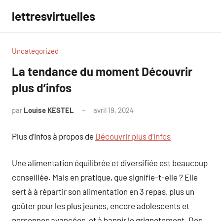
Aller
lettresvirtuelles
au
contenu
Uncategorized
La tendance du moment Découvrir
plus d’infos
par
Louise KESTEL
avril 19, 2024
Aucun
commentaire
Plus d’infos à propos de
Découvrir plus d’infos
Une alimentation équilibrée et diversifiée est beaucoup
conseillée. Mais en pratique, que signifie-t-elle ? Elle
sert à à répartir son alimentation en 3 repas, plus un
goûter pour les plus jeunes, encore adolescents et
personnes avancées, et à bannir le grignotement. Des