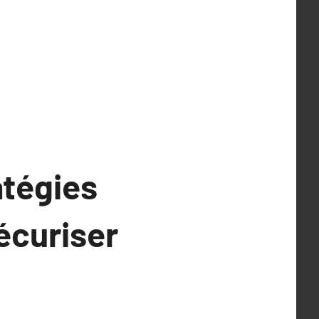
atégies
écuriser