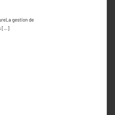
ureLa gestion de
s […]