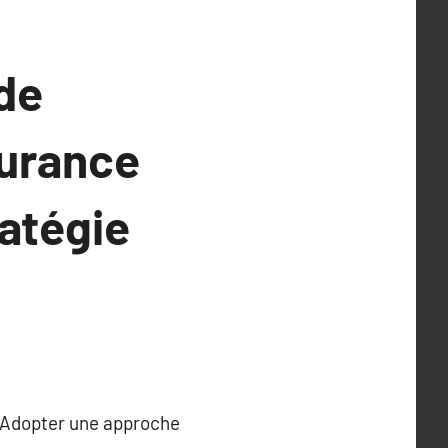
 de
surance
ratégie
inAdopter une approche