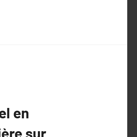
el en
ière sur