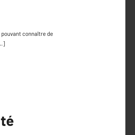
s pouvant connaître de
[…]
ité