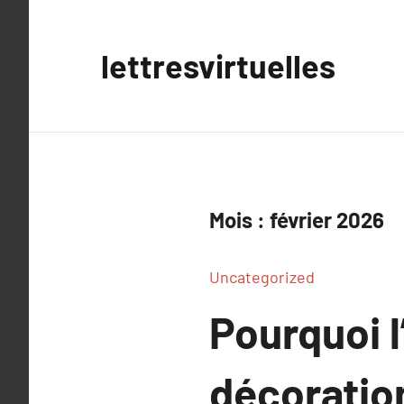
Aller
au
lettresvirtuelles
contenu
Mois :
février 2026
Uncategorized
Pourquoi l
décoration