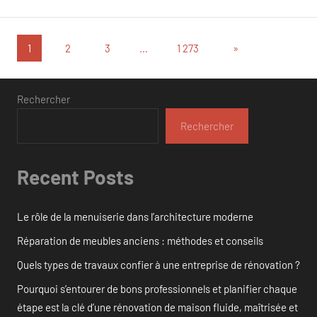
Pagination
Articles
1
2
3
…
1 273
»
suivants
des
publications
Rechercher
Rechercher
Recent Posts
Le rôle de la menuiserie dans l’architecture moderne
Réparation de meubles anciens : méthodes et conseils
Quels types de travaux confier à une entreprise de rénovation ?
Pourquoi s’entourer de bons professionnels et planifier chaque
étape est la clé d’une rénovation de maison fluide, maîtrisée et