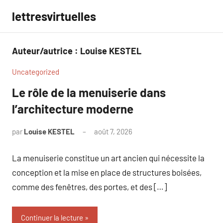
Aller
lettresvirtuelles
au
contenu
Auteur/autrice :
Louise KESTEL
Uncategorized
Le rôle de la menuiserie dans
l’architecture moderne
par
Louise KESTEL
août 7, 2026
Aucun
commentaire
La menuiserie constitue un art ancien qui nécessite la
conception et la mise en place de structures boisées,
comme des fenêtres, des portes, et des […]
Continuer la lecture