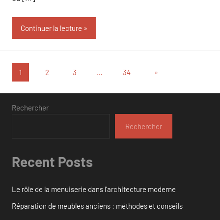
Continuer la lecture
Pagination
Articles
1
2
3
…
34
»
suivants
des
publications
Rechercher
Rechercher
Recent Posts
Le rôle de la menuiserie dans l’architecture moderne
Réparation de meubles anciens : méthodes et conseils