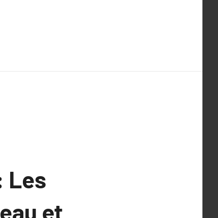
: Les
seau et