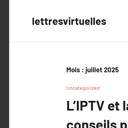
Aller
au
lettresvirtuelles
contenu
Mois :
juillet 2025
Uncategorized
L’IPTV et 
conseils p