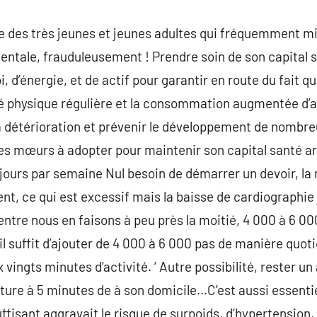
a vie des très jeunes et jeunes adultes qui fréquemment mi
mentale, frauduleusement ! Prendre soin de son capital s
, d’énergie, et de actif pour garantir en route du fait 
ité physique régulière et la consommation augmentée d’
la détérioration et prévenir le développement de nombr
s mœurs à adopter pour maintenir son capital santé art
jours par semaine Nul besoin de démarrer un devoir, la
t, ce qui est excessif mais la baisse de cardiographie j
ntre nous en faisons à peu près la moitié, 4 000 à 6 0
il suffit d’ajouter de 4 000 à 6 000 pas de manière quot
vingts minutes d’activité. ‘ Autre possibilité, rester un
iture à 5 minutes de à son domicile…C’est aussi essentie
fisant aggravait le risque de surpoids, d’hypertension