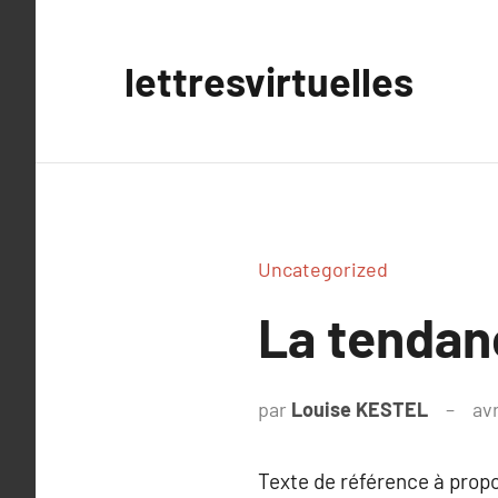
Aller
au
lettresvirtuelles
contenu
Uncategorized
La tendan
par
Louise KESTEL
avr
Texte de référence à prop