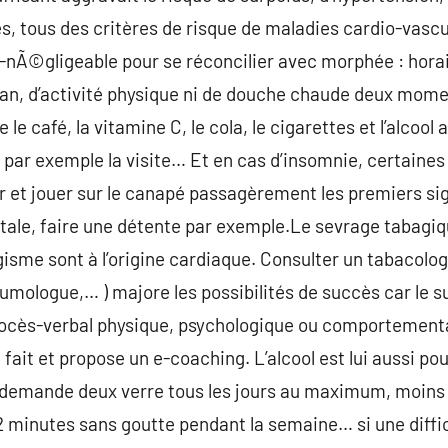
des, tous des critères de risque de maladies cardio-vasc
n-nÃ©gligeable pour se réconcilier avec morphée : horai
cran, d’activité physique ni de douche chaude deux mome
 le café, la vitamine C, le cola, le cigarettes et l’alcoo
par exemple la visite… Et en cas d’insomnie, certaines 
er et jouer sur le canapé passagèrement les premiers s
ntale, faire une détente par exemple.Le sevrage tabagiq
isme sont à l’origine cardiaque. Consulter un tabacolog
umologue,… ) majore les possibilités de succès car le s
rocès-verbal physique, psychologique ou comportemental
fait et propose un e-coaching. L’alcool est lui aussi pour
 demande deux verre tous les jours au maximum, moins 
 minutes sans goutte pendant la semaine… si une diffic