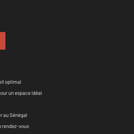
il optimal
our un espace idéal
er au Sénégal
u rendez-vous