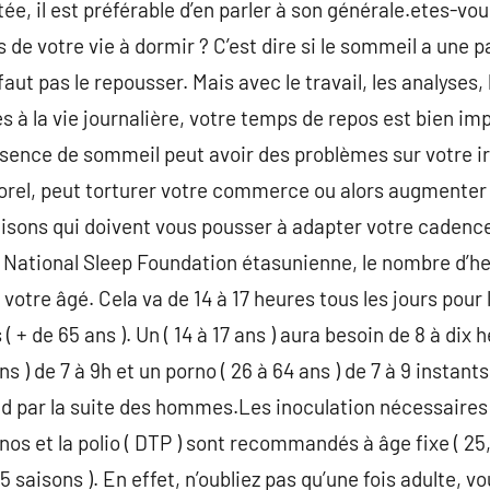
, il est préférable d’en parler à son générale.etes-vo
s de votre vie à dormir ? C’est dire si le sommeil a une
faut pas le repousser. Mais avec le travail, les analyses, 
s à la vie journalière, votre temps de repos est bien im
bsence de sommeil peut avoir des problèmes sur votre irr
porel, peut torturer votre commerce ou alors augmenter
isons qui doivent vous pousser à adapter votre cadence
a National Sleep Foundation étasunienne, le nombre d’h
re âgé. Cela va de 14 à 17 heures tous les jours pour 
( + de 65 ans ). Un ( 14 à 17 ans ) aura besoin de 8 à dix
s ) de 7 à 9h et un porno ( 26 à 64 ans ) de 7 à 9 instants 
end par la suite des hommes.Les inoculation nécessair
anos et la polio ( DTP ) sont recommandés à âge fixe ( 25,
5 saisons ). En effet, n’oubliez pas qu’une fois adulte, v