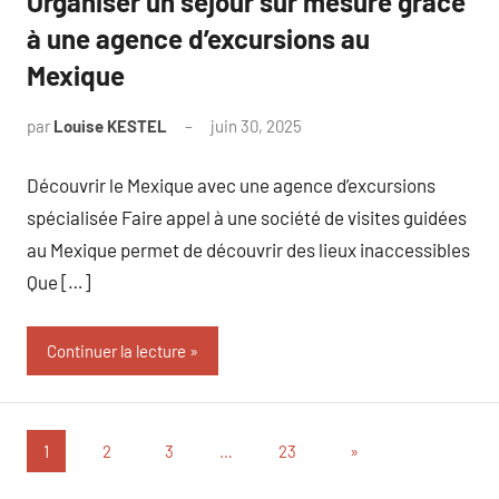
Organiser un séjour sur mesure grâce
à une agence d’excursions au
Mexique
par
Louise KESTEL
juin 30, 2025
Aucun
commentaire
Découvrir le Mexique avec une agence d’excursions
spécialisée Faire appel à une société de visites guidées
au Mexique permet de découvrir des lieux inaccessibles
Que […]
Continuer la lecture
Pagination
Articles
1
2
3
…
23
»
suivants
des