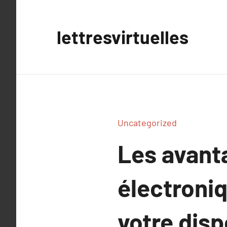
Aller
au
lettresvirtuelles
contenu
Uncategorized
Les avanta
électroniq
votre disp