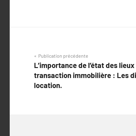
Navigation
Publication précédente
L’importance de l’état des lieux
de
transaction immobilière : Les d
l’article
location.