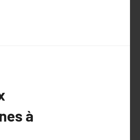
x
nes à