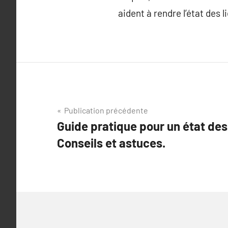
aident à rendre l’état des l
Navigation
Publication précédente
Guide pratique pour un état des 
de
Conseils et astuces.
l’article