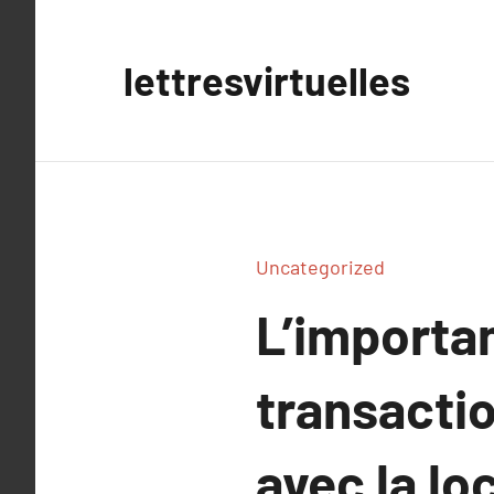
Aller
au
lettresvirtuelles
contenu
Uncategorized
L’importan
transactio
avec la lo