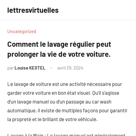
Aller
lettresvirtuelles
au
contenu
Uncategorized
Comment le lavage régulier peut
prolonger la vie de votre voiture.
par
Louise KESTEL
avril 29, 2024
Aucun
commentaire
Le lavage de voiture est une activité nécessaire pour
garder votre voiture en bon état visuel. Qu’il s’agisse
d’un lavage manuel ou d’un passage au car wash
automatique, il existe de multiples façons pour garantir
la propreté et le brillant de votre véhicule.
Lavage à la Main : Le lavage manuel est généralement