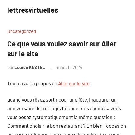
Aller
lettresvirtuelles
au
contenu
Uncategorized
Ce que vous voulez savoir sur Aller
sur le site
par
Louise KESTEL
mars 11, 2024
Aucun
commentaire
Tout savoir à propos de
Aller sur le site
quand vous rêvez sortir pour une fête, inaugurer un
anniversaire de mariage, talonner des clients … vous
vous posez systématiquement la même question :
Comment choisir le bon restaurant ? Eh bien, l’occasion
en-soi va influencer votre choix. la qualité de ce que