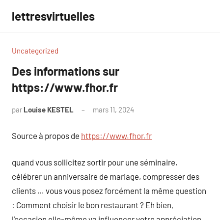
Aller
lettresvirtuelles
au
contenu
Uncategorized
Des informations sur
https://www.fhor.fr
par
Louise KESTEL
mars 11, 2024
Aucun
commentaire
Source à propos de
https://www.fhor.fr
quand vous sollicitez sortir pour une séminaire,
célébrer un anniversaire de mariage, compresser des
clients … vous vous posez forcément la même question
: Comment choisir le bon restaurant ? Eh bien,
l’occasion elle-même va influencer votre appréciation.