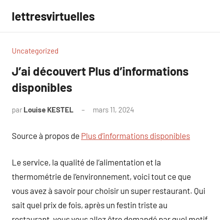
Aller
lettresvirtuelles
au
contenu
Uncategorized
J’ai découvert Plus d’informations
disponibles
par
Louise KESTEL
mars 11, 2024
Aucun
commentaire
Source à propos de
Plus d’informations disponibles
Le service, la qualité de l’alimentation et la
thermométrie de l’environnement, voici tout ce que
vous avez à savoir pour choisir un super restaurant. Qui
sait quel prix de fois, après un festin triste au
restaurant, vous vous allez être demandé par quel motif