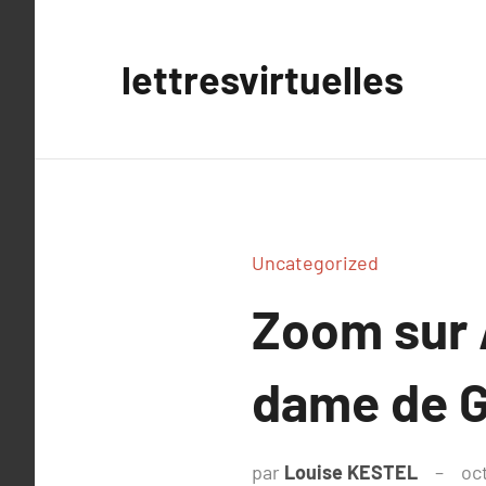
Aller
au
lettresvirtuelles
contenu
Uncategorized
Zoom sur 
dame de 
par
Louise KESTEL
oc