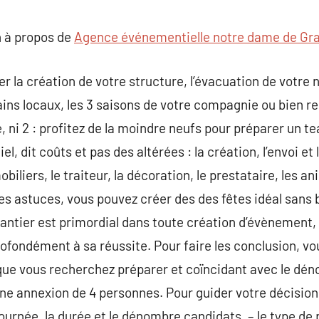
commentaire
 à propos de
Agence événementielle notre dame de Gr
r la création de votre structure, l’évacuation de votre 
ns locaux, les 3 saisons de votre compagnie ou bien re
, ni 2 : profitez de la moindre neufs pour préparer un t
l, dit coûts et pas des altérées : la création, l’envoi et l
biliers, le traiteur, la décoration, le prestataire, les a
es astuces, vous pouvez créer des des fêtes idéal sans b
tier est primordial dans toute création d’évènement, i
rofondément à sa réussite. Pour faire les conclusion, vo
ue vous recherchez préparer et coïncidant avec le déno
ne annexion de 4 personnes. Pour guider votre décision,
journée, la durée et le dénombre candidats, – le type de