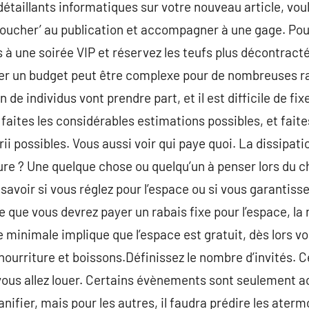
détaillants informatiques sur votre nouveau article, vou
‘toucher’ au publication et accompagner à une gage. Po
es à une soirée VIP et réservez les teufs plus décontrac
er un budget peut être complexe pour de nombreuses rai
de individus vont prendre part, et il est difficile de fi
faites les considérables estimations possibles, et faite
ii possibles. Vous aussi voir qui paye quoi. La dissipati
ure ? Une quelque chose ou quelqu’un à penser lors du cho
savoir si vous réglez pour l’espace ou si vous garantiss
re que vous devrez payer un rabais fixe pour l’espace, la 
e minimale implique que l’espace est gratuit, dès lors 
ourriture et boissons.Définissez le nombre d’invités. C
vous allez louer. Certains évènements sont seulement a
lanifier, mais pour les autres, il faudra prédire les ater