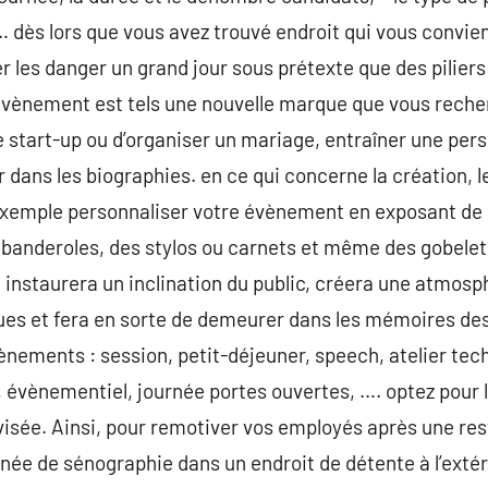
… dès lors que vous avez trouvé endroit qui vous convien
er les danger un grand jour sous prétexte que des piliers 
vènement est tels une nouvelle marque que vous recher
 start-up ou d’organiser un mariage, entraîner une pers
ans les biographies. en ce qui concerne la création, le
exemple personnaliser votre évènement en exposant de
es banderoles, des stylos ou carnets et même des gobelet
t instaurera un inclination du public, créera une atmos
s et fera en sorte de demeurer dans les mémoires des 
ènements : session, petit-déjeuner, speech, atelier tech
évènementiel, journée portes ouvertes, …. optez pour l
e visée. Ainsi, pour remotiver vos employés après une re
née de sénographie dans un endroit de détente à l’extéri