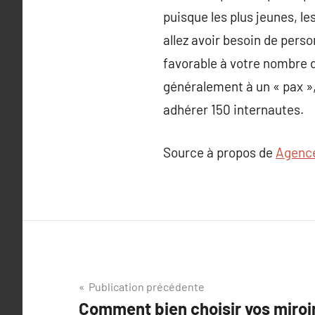
puisque les plus jeunes, le
allez avoir besoin de perso
favorable à votre nombre d
généralement à un « pax », 
adhérer 150 internautes.
Source à propos de
Agence
Navigation
Publication précédente
Comment bien choisir vos miroi