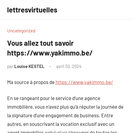
Aller
lettresvirtuelles
au
contenu
Uncategorized
Vous allez tout savoir
https://www.yakimmo.be/
par
Louise KESTEL
avril 30, 2024
Aucun
commentaire
Ma source à propos de
https://www.yakimmo.be/
En se rangeant pour le service d’une agence
immobilière, vous n’avez plus qu’à réputer la journée de
la signature d’une engagement de business. Entre
autres, en souscrivant la vocation exclusif avec un
agent immobilier, celui-ci va s’occuper de toutes les