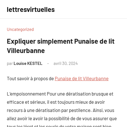
Aller
lettresvirtuelles
au
contenu
Uncategorized
Expliquer simplement Punaise de lit
Villeurbanne
par
Louise KESTEL
avril 30, 2024
Aucun
commentaire
Tout savoir à propos de
Punaise de lit Villeurbanne
L’empoisonnement Pour une dératisation brusque et
efficace et sérieux, il est toujours mieux de avoir
recours à une dératisation par pestilence. Ainsi, vous
allez avoir le avoir la possibilité de de vous assurer que
tous les lérot et les souris de votre maison sont bien