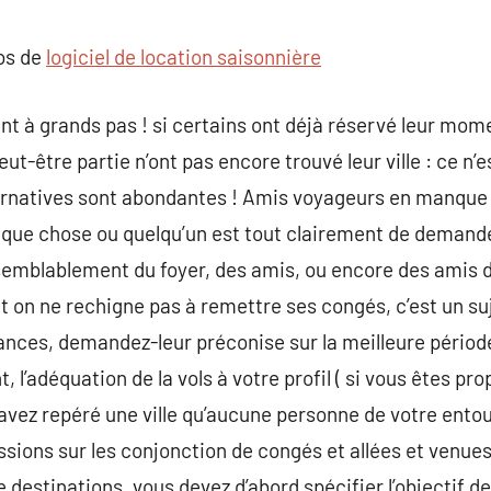
commentaire
pos de
logiciel de location saisonnière
t à grands pas ! si certains ont déjà réservé leur mo
eut-être partie n’ont pas encore trouvé leur ville : ce n’
ernatives sont abondantes ! Amis voyageurs en manque d
lque chose ou quelqu’un est tout clairement de demande
semblablement du foyer, des amis, ou encore des amis 
nt on ne rechigne pas à remettre ses congés, c’est un s
ances, demandez-leur préconise sur la meilleure période,
 l’adéquation de la vols à votre profil ( si vous êtes pro
 avez repéré une ville qu’aucune personne de votre entou
ssions sur les conjonction de congés et allées et venues
 destinations, vous devez d’abord spécifier l’objectif d