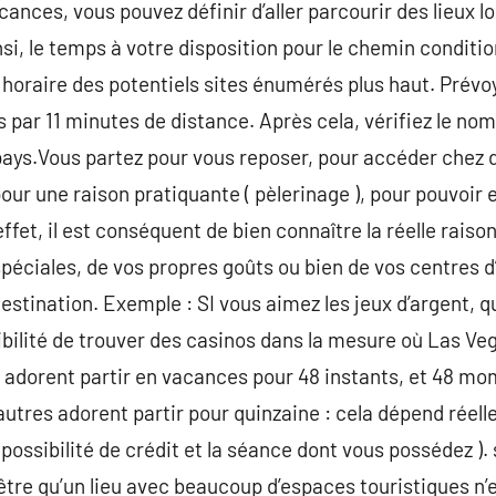
ances, vous pouvez définir d’aller parcourir des lieux l
i, le temps à votre disposition pour le chemin condition
oraire des potentiels sites énumérés plus haut. Prévoy
s par 11 minutes de distance. Après cela, vérifiez le n
pays.Vous partez pour vous reposer, pour accéder chez 
our une raison pratiquante ( pèlerinage ), pour pouvoir e
ffet, il est conséquent de bien connaître la réelle raiso
éciales, de vos propres goûts ou bien de vos centres d
estination. Exemple : SI vous aimez les jeux d’argent, q
sibilité de trouver des casinos dans la mesure où Las Ve
adorent partir en vacances pour 48 instants, et 48 m
utres adorent partir pour quinzaine : cela dépend réell
possibilité de crédit et la séance dont vous possédez ).
tre qu’un lieu avec beaucoup d’espaces touristiques n’