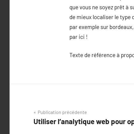
que vous ne soyez prêt à 
de mieux localiser le typ
par exemple sur bordeaux, i
par ici !
Texte de référence à prop
Navigation
Publication précédente
Utiliser l’analytique web pour op
de