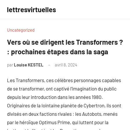
Aller
lettresvirtuelles
au
contenu
Uncategorized
Vers où se dirigent les Transformers ?
: prochaines étapes dans la saga
par
Louise KESTEL
avril 8, 2024
Aucun
commentaire
Les Transformers, ces célèbres personnages capables
de se transformer, ont captivé l’imagination du public
depuis leur introduction dans les années 1980.
Originaires de la lointaine planète de Cybertron, ils sont
divisés en deux factions rivales : les Autobots, menés
par le héroïque Optimus Prime, qui luttent pour la