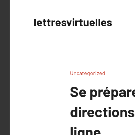
Aller
au
lettresvirtuelles
contenu
Uncategorized
Se prépare
directions
ligne