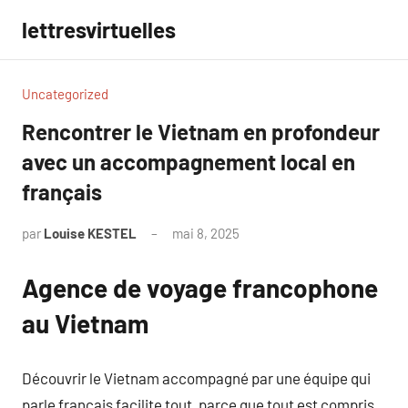
Aller
lettresvirtuelles
au
contenu
Uncategorized
Rencontrer le Vietnam en profondeur
avec un accompagnement local en
français
par
Louise KESTEL
mai 8, 2025
Aucun
commentaire
Agence de voyage francophone
au Vietnam
Découvrir le Vietnam accompagné par une équipe qui
parle français facilite tout, parce que tout est compris.