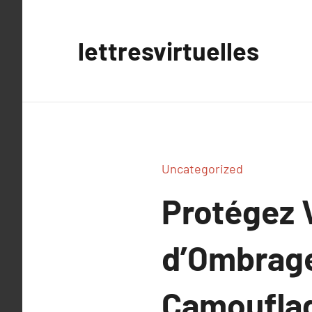
Aller
au
lettresvirtuelles
contenu
Uncategorized
Protégez V
d’Ombrage 
Camouflag