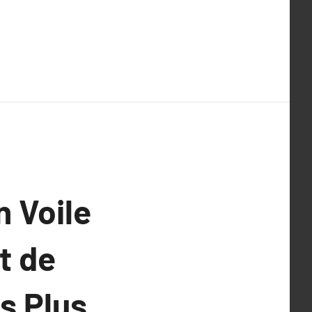
n Voile
t de
s Plus