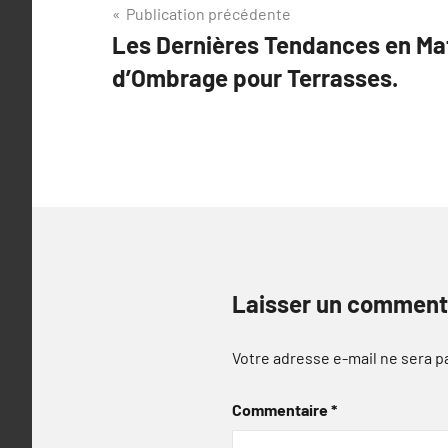
Navigation
Publication précédente
Les Dernières Tendances en Mat
de
d’Ombrage pour Terrasses.
l’article
Laisser un comment
Votre adresse e-mail ne sera p
Commentaire
*