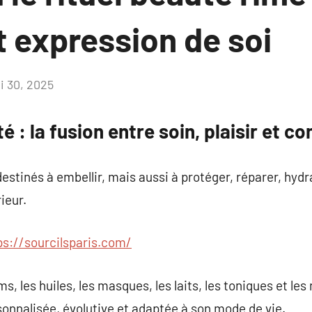
t expression de soi
i 30, 2025
Aucun
commentaire
 : la fusion entre soin, plaisir et c
estinés à embellir, mais aussi à protéger, réparer, hydra
ieur.
ps://sourcilsparis.com/
s, les huiles, les masques, les laits, les toniques et le
onnalisée, évolutive et adaptée à son mode de vie.