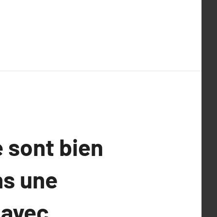
 sont bien
ns une
 avec