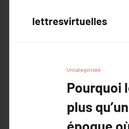
Aller
au
lettresvirtuelles
contenu
Uncategorized
Pourquoi l
plus qu’u
époque où 