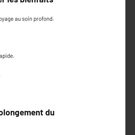
oyage au soin profond.
rapide.
.
rolongement du