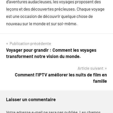
d’aventures audacieuses, les voyages proposent des
leçons et des découvertes précieuses. Chaque voyage
est une occasion de découvrir quelque chose de
nouveau sur le monde et sur soi-même.
Navigation
Publication précédente
Voyager pour grandir : Comment les voyages
de
transforment notre vision du monde.
l’article
Article suivant
Comment l’IPTV améliorer les nuits de film en
famille
Laisser un commentaire
Votre adresse e-mail ne sera pas publiée.
Les champs