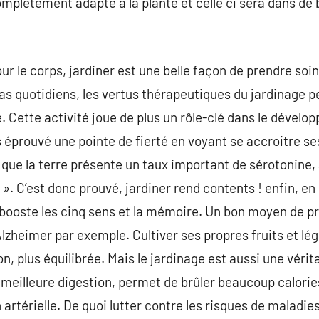
complétement adapté à la plante et celle ci sera dans de
ur le corps, jardiner est une belle façon de prendre soin
cas quotidiens, les vertus thérapeutiques du jardinage 
. Cette activité joue de plus un rôle-clé dans le dévelo
is éprouvé une pointe de fierté en voyant se accroitre se
ue la terre présente un taux important de sérotonine,
 C’est donc prouvé, jardiner rend contents ! enfin, en p
 booste les cinq sens et la mémoire. Un bon moyen de p
Alzheimer par exemple. Cultiver ses propres fruits et lé
n, plus équilibrée. Mais le jardinage est aussi une vérit
meilleure digestion, permet de brûler beaucoup calories
n artérielle. De quoi lutter contre les risques de maladie