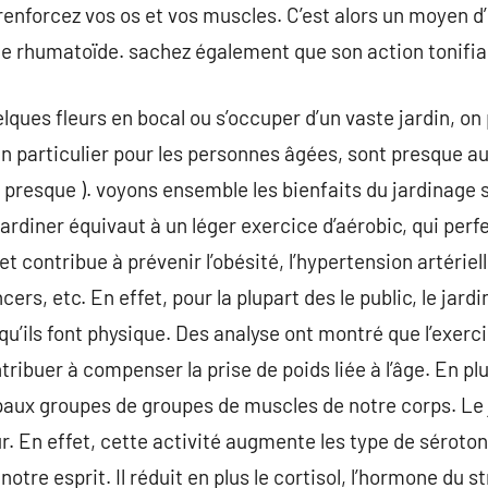
 renforcez vos os et vos muscles. C’est alors un moyen d
ite rhumatoïde. sachez également que son action tonifian
uelques fleurs en bocal ou s’occuper d’un vaste jardin, on
 en particulier pour les personnes âgées, sont presque 
 presque ). voyons ensemble les bienfaits du jardinage s
jardiner équivaut à un léger exercice d’aérobic, qui per
t contribue à prévenir l’obésité, l’hypertension artériell
ers, etc. En effet, pour la plupart des le public, le jardi
ils font physique. Des analyse ont montré que l’exercic
ribuer à compenser la prise de poids liée à l’âge. En plus
cipaux groupes de groupes de muscles de notre corps. Le 
 En effet, cette activité augmente les type de séroton
re esprit. Il réduit en plus le cortisol, l’hormone du stre