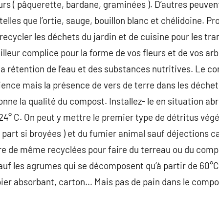
urs ( pâquerette, bardane, graminées ). D’autres peuvent
telles que l’ortie, sauge, bouillon blanc et chélidoine. 
recycler les déchets du jardin et de cuisine pour les tr
illeur complice pour la forme de vos fleurs et de vos arb
te la rétention de l’eau et des substances nutritives. Le
ience mais la présence de vers de terre dans les déchets
ne la qualité du compost. Installez- le en situation abri
24° C. On peut y mettre le premier type de détritus végé
à part si broyées ) et du fumier animal sauf déjections c
re de même recyclées pour faire du terreau ou du compo
 sauf les agrumes qui se décomposent qu’à partir de 60°
pier absorbant, carton… Mais pas de pain dans le compost