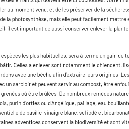
iller au moment venu, et de les préserver de la sécheres
e la photosynthèse, mais elle peut facilement mettre en 
leil. il est important de aussi conserver enlever la plant
espèces les plus habituelles, sera à terme un gain de tem
à bâtir. Celles à enlever sont notamment le chiendent, li
ardons avec une bèche afin d’extraire leurs origines. Le
ec un sarcloir et peuvent servir au compost, être enfoui
as grenées où être brûlées. De nombreux remèdes naturel
bois, purin d’orties ou d’Angélique, paillage, eau bouillan
ntielle de basilic, vinaigre blanc, sel iodé et bicarbon
aines adventices conservent la biodiversité et sont vital