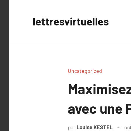
Aller
au
lettresvirtuelles
contenu
Uncategorized
Maximisez 
avec une 
par
Louise KESTEL
oc