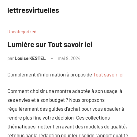
Aller
lettresvirtuelles
au
contenu
Uncategorized
Lumière sur Tout savoir ici
par
Louise KESTEL
mai 9, 2024
Aucun
commentaire
Complément d’information à propos de
Tout savoir ici
Comment choisir une montre adaptée à son usage, à
ses envies et à son budget ? Nous proposons
régulièrement des guides d’achat pour vous épauler à
rendre plus fine votre décision. Ces collections
thématiques mettent en avant des modèles de qualité,
retenus par la rédaction pour leur solide rapport qualité