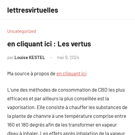
Aller
lettresvirtuelles
au
contenu
Uncategorized
en cliquant ici : Les vertus
par
Louise KESTEL
mai 9, 2024
Aucun
commentaire
Ma source à propos de
en cliquant ici
L’une des méthodes de consommation de CBD les plus
efficaces et par ailleurs la plus conseillée est la
vaporisation. Elle consiste à chauffer les substances de
la plante de chanvre à une température comprise entre
160 et 180 degrés afin de les transformer en vapeur
d’eau à inhaler. Les effets après inhalation de la vapeur