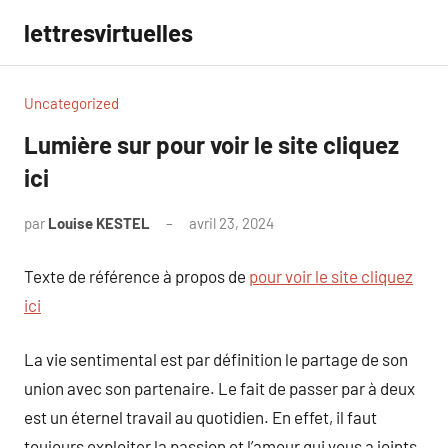
Aller
lettresvirtuelles
au
contenu
Uncategorized
Lumière sur pour voir le site cliquez
ici
par
Louise KESTEL
avril 23, 2024
Aucun
commentaire
Texte de référence à propos de
pour voir le site cliquez
ici
La vie sentimental est par définition le partage de son
union avec son partenaire. Le fait de passer par à deux
est un éternel travail au quotidien. En effet, il faut
toujours exploiter la passion et l’amour qui vous a joints