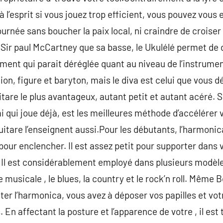
 l’esprit si vous jouez trop efficient, vous pouvez vous
journée sans boucher la paix local, ni craindre de croise
Sir paul McCartney que sa basse, le Ukulélé permet de 
nt qui parait déréglée quant au niveau de l’instrument.
ion, figure et baryton, mais le diva est celui que vous d
itare le plus avantageux, autant petit et autant acéré. 
i qui joue déjà, est les meilleures méthode d’accélérer
itare l’enseignent aussi.Pour les débutants, l’harmonica
ur enclencher. Il est assez petit pour supporter dans vo
 Il est considérablement employé dans plusieurs modèles
 musicale , le blues, la country et le rock’n roll. Même
âter l’harmonica, vous avez à déposer vos papilles et vo
ns. En affectant la posture et l’apparence de votre , il est 