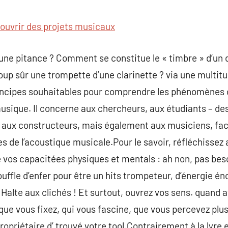
commentaire
ouvrir des projets musicaux
d’une pitance ? Comment se constitue le « timbre » d’un
coup sûr une trompette d’une clarinette ? via une multitud
rincipes souhaitables pour comprendre les phénomènes 
usique. Il concerne aux chercheurs, aux étudiants – des
et aux constructeurs, mais également aux musiciens, fa
s de l’acoustique musicale.Pour le savoir, réfléchissez 
e vos capacitées physiques et mentals : ah non, pas bes
souffle d’enfer pour être un hits trompeteur, d’énergie 
Halte aux clichés ! Et surtout, ouvrez vos sens. quand a
que vous fixez, qui vous fascine, que vous percevez plus
ropriétaire d’ trouvé votre tool.Contrairement à la lyre 