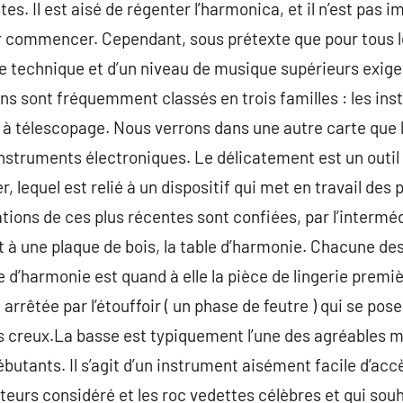
tes. Il est aisé de régenter l’harmonica, et il n’est pas i
 commencer. Cependant, sous prétexte que pour tous l
ne technique et d’un niveau de musique supérieurs exig
ns sont fréquemment classés en trois familles : les ins
 à télescopage. Nous verrons dans une autre carte que l’
instruments électroniques. Le délicatement est un outil
r, lequel est relié à un dispositif qui met en travail des
ations de ces plus récentes sont confiées, par l’intermé
à une plaque de bois, la table d’harmonie. Chacune des 
le d’harmonie est quand à elle la pièce de lingerie premi
 arrêtée par l’étouffoir ( un phase de feutre ) qui se pos
us creux.La basse est typiquement l’une des agréables m
utants. Il s’agit d’un instrument aisément facile d’accè
teurs considéré et les roc vedettes célèbres et qui sou