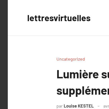
Aller
au
lettresvirtuelles
contenu
Uncategorized
Lumière s
supplémen
par
Louise KESTEL
avr