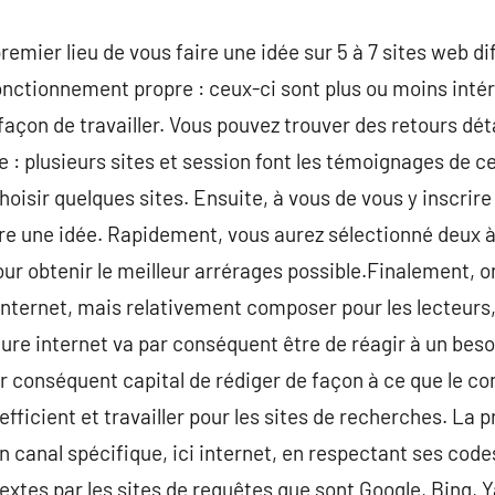
remier lieu de vous faire une idée sur 5 à 7 sites web d
nctionnement propre : ceux-ci sont plus ou moins intér
façon de travailler. Vous pouvez trouver des retours déta
 : plusieurs sites et session font les témoignages de ces
oisir quelques sites. Ensuite, à vous de vous y inscrire
re une idée. Rapidement, vous aurez sélectionné deux à 
our obtenir le meilleur arrérages possible.Finalement, 
’internet, mais relativement composer pour les lecteurs, 
riture internet va par conséquent être de réagir à un beso
par conséquent capital de rédiger de façon à ce que le co
e efficient et travailler pour les sites de recherches. La
un canal spécifique, ici internet, en respectant ses code
textes par les sites de requêtes que sont Google, Bing, 