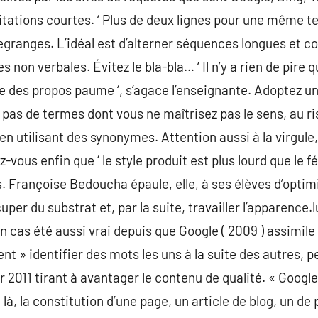
tations courtes. ‘ Plus de deux lignes pour une même term
ranges. L’idéal est d’alterner séquences longues et co
 non verbales. Évitez le bla-bla… ‘ Il n’y a rien de pire q
ère des propos paume ‘, s’agace l’enseignante. Adoptez 
 pas de termes dont vous ne maîtrisez pas le sens, au r
 en utilisant des synonymes. Attention aussi à la virgule
vous enfin que ‘ le style produit est plus lourd que le fém
 Françoise Bedoucha épaule, elle, à ses élèves d’opti
ccuper du substrat et, par la suite, travailler l’apparence.
n cas été aussi vrai depuis que Google ( 2009 ) assimile 
nt » identifier des mots les uns à la suite des autres, p
r 2011 tirant à avantager le contenu de qualité. « Goog
là, la constitution d’une page, un article de blog, un de