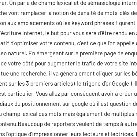
orer. On parle de champ lexical et de sémasiologie intern
iche vont remplacer la notion de densité de mots-clés de
ion aux emplacements où les keyword phrases figurent su
d’écriture internet, le but pour vous sera d’être rendu e
atif d’optimiser votre contenu, c’est ce que l’on appelle 
eo naturel. En émergeant sur la première page de enquê
e votre côté pour augmenter le trafic de votre site inte
ctue une recherche, il va généralement cliquer sur les b
 sur les 3 premiers articles ( le trigone d’or Google ). Il
t particulier. Vous allez par conséquent avoir à créer u
diaux du positionnement sur google où il est question d
u champ lexical des mots mais également de multiples r
 contenu.Beaucoup de reporters veulent de temps à autr
 l’optique d’impressionner leurs lecteurs et lectrices. En