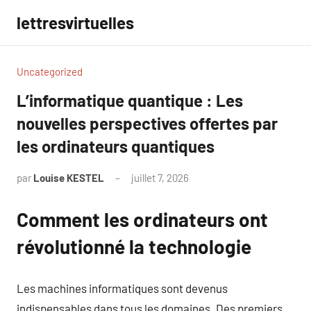
Aller
lettresvirtuelles
au
contenu
Uncategorized
L’informatique quantique : Les
nouvelles perspectives offertes par
les ordinateurs quantiques
par
Louise KESTEL
juillet 7, 2026
Aucun
commentaire
Comment les ordinateurs ont
révolutionné la technologie
Les machines informatiques sont devenus
indispensables dans tous les domaines. Des premiers