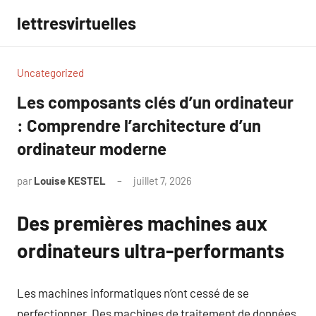
Aller
lettresvirtuelles
au
contenu
Uncategorized
Les composants clés d’un ordinateur
: Comprendre l’architecture d’un
ordinateur moderne
par
Louise KESTEL
juillet 7, 2026
Aucun
commentaire
Des premières machines aux
ordinateurs ultra-performants
Les machines informatiques n’ont cessé de se
perfectionner. Des machines de traitement de données