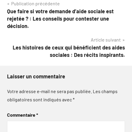
Navigation
Publication précédente
Que faire si votre demande d’aide sociale est
de
rejetée ? : Les conseils pour contester une
l’article
décision.
Article suivant
Les histoires de ceux qui bénéficient des aides
sociales : Des récits inspirants.
Laisser un commentaire
Votre adresse e-mail ne sera pas publiée.
Les champs
obligatoires sont indiqués avec
*
Commentaire
*