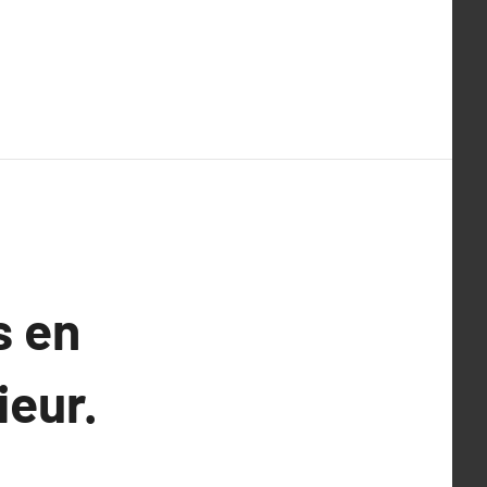
s en
ieur.