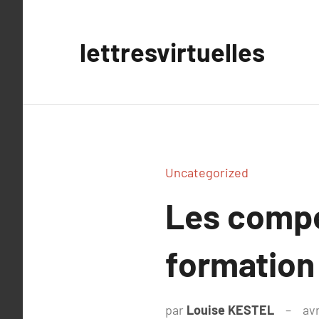
Aller
au
lettresvirtuelles
contenu
Uncategorized
Les compé
formation 
par
Louise KESTEL
avr