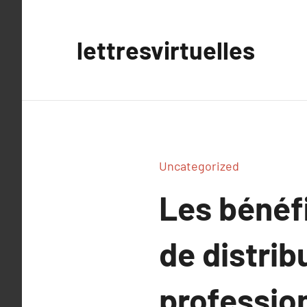
Aller
au
lettresvirtuelles
contenu
Uncategorized
Les bénéf
de distri
profession