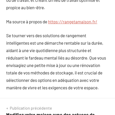
ou de travail, et créant un lieu de travail optimisé et
propice au bien-être.
Ma source à propos de
https://rangetamaison.fr/
Se tourner vers des solutions de rangement
intelligentes est une démarche rentable sur la durée,
aidant à une vie quotidienne plus structurée et
réduisant le fardeau mental liés au désordre. Que vous
envisagiez une petite mise à jour ou une rénovation
totale de vos méthodes de stockage, il est crucial de
sélectionner des options en adéquation avec votre
manière de vivre et les exigences de votre espace.
Navigation
Publication précédente
Modifiez votre maison avec des astuces de