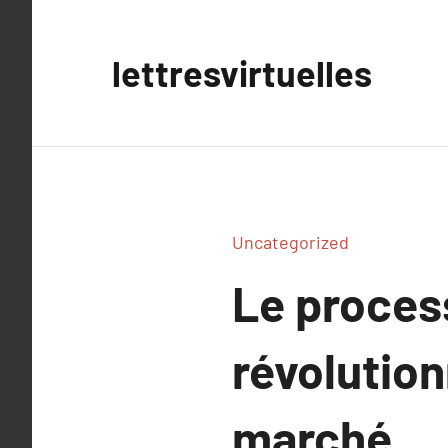
Aller
au
lettresvirtuelles
contenu
Uncategorized
Le proces
révolutio
marché