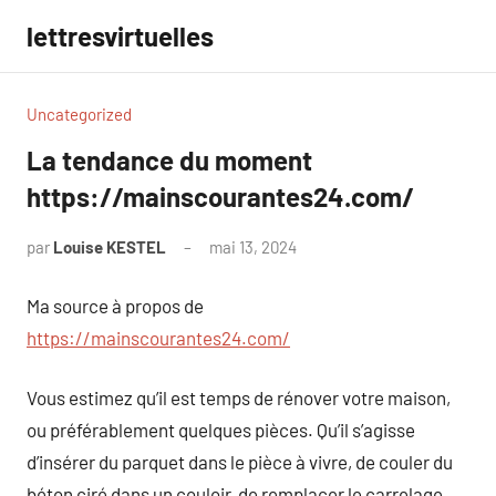
Aller
lettresvirtuelles
au
contenu
Uncategorized
La tendance du moment
https://mainscourantes24.com/
par
Louise KESTEL
mai 13, 2024
Aucun
commentaire
Ma source à propos de
https://mainscourantes24.com/
Vous estimez qu’il est temps de rénover votre maison,
ou préférablement quelques pièces. Qu’il s’agisse
d’insérer du parquet dans le pièce à vivre, de couler du
béton ciré dans un couloir, de remplacer le carrelage