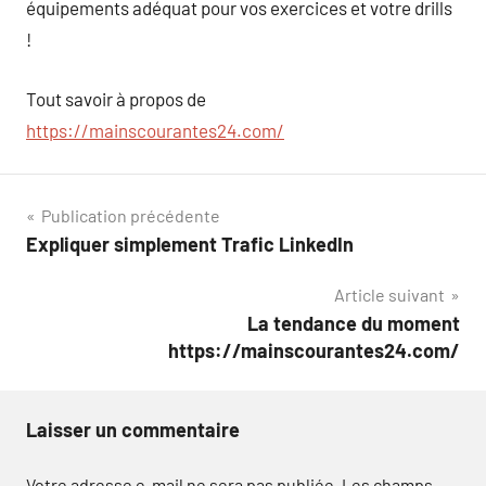
équipements adéquat pour vos exercices et votre drills
!
Tout savoir à propos de
https://mainscourantes24.com/
Navigation
Publication précédente
Expliquer simplement Trafic LinkedIn
de
Article suivant
l’article
La tendance du moment
https://mainscourantes24.com/
Laisser un commentaire
Votre adresse e-mail ne sera pas publiée.
Les champs