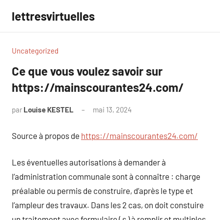
Aller
lettresvirtuelles
au
contenu
Uncategorized
Ce que vous voulez savoir sur
https://mainscourantes24.com/
par
Louise KESTEL
mai 13, 2024
Aucun
commentaire
Source à propos de
https://mainscourantes24.com/
Les éventuelles autorisations à demander à
l’administration communale sont à connaître : charge
préalable ou permis de construire, d’après le type et
l’ampleur des travaux. Dans les 2 cas, on doit constuire
un traitement avec formulaire ( s ) à remplir et multiples