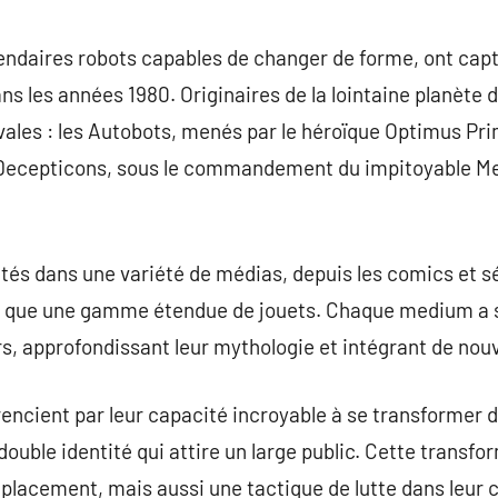
commentaire
ndaires robots capables de changer de forme, ont captiv
ns les années 1980. Originaires de la lointaine planète d
ivales : les Autobots, menés par le héroïque Optimus Pri
les Decepticons, sous le commandement du impitoyable M
tés dans une variété de médias, depuis les comics et s
si que une gamme étendue de jouets. Chaque medium a se
, approfondissant leur mythologie et intégrant de no
encient par leur capacité incroyable à se transformer d
ouble identité qui attire un large public. Cette transfo
acement, mais aussi une tactique de lutte dans leur co