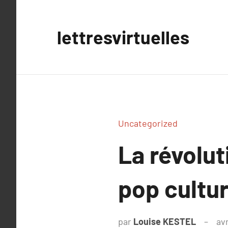
Aller
au
lettresvirtuelles
contenu
Uncategorized
La révolut
pop cultu
par
Louise KESTEL
avr