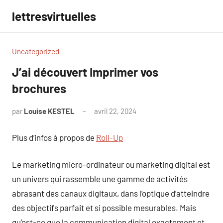
Aller
lettresvirtuelles
au
contenu
Uncategorized
J’ai découvert Imprimer vos
brochures
par
Louise KESTEL
avril 22, 2024
Aucun
commentaire
Plus d’infos à propos de
Roll-Up
Le marketing micro-ordinateur ou marketing digital est
un univers qui rassemble une gamme de activités
abrasant des canaux digitaux, dans l’optique d’atteindre
des objectifs parfait et si possible mesurables. Mais
qu’est-ce que la communication digital exactement et