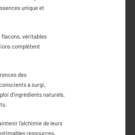
 essences unique et
 flacons, véritables
ations complètent
érences des
onscients a surgi,
loi d’ingrédients naturels,
ts.
tenir l’alchimie de leurs
nestimables ressources.