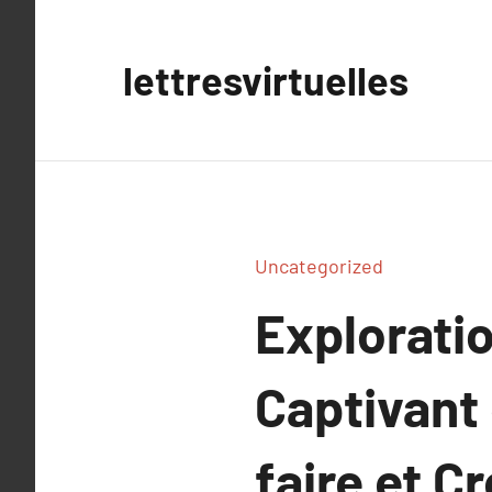
Aller
au
lettresvirtuelles
contenu
Uncategorized
Exploratio
Captivant 
faire et C