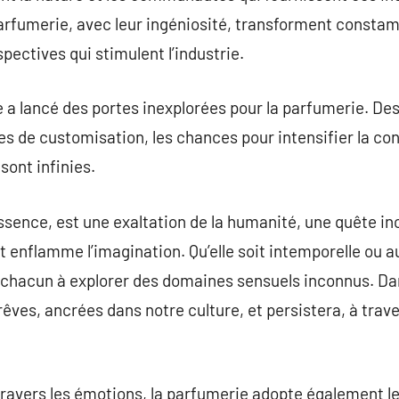
arfumerie, avec leur ingéniosité, transforment consta
pectives qui stimulent l’industrie.
le a lancé des portes inexplorées pour la parfumerie. De
 de customisation, les chances pour intensifier la co
ont infinies.
sence, est une exaltation de la humanité, une quête i
s et enflamme l’imagination. Qu’elle soit intemporelle o
e chacun à explorer des domaines sensuels inconnus. Da
êves, ancrées dans notre culture, et persistera, à trave
travers les émotions, la parfumerie adopte également le