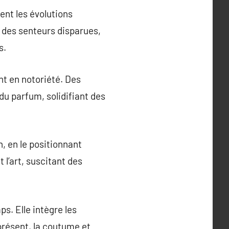
nt les évolutions
e des senteurs disparues,
s.
nt en notoriété. Des
du parfum, solidifiant des
, en le positionnant
 l’art, suscitant des
s. Elle intègre les
 présent, la coutume et