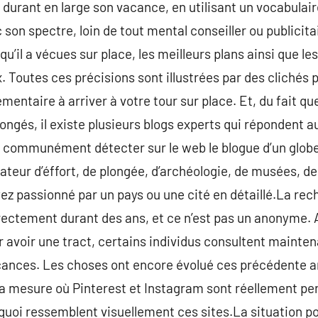
durant en large son vacance, en utilisant un vocabulaire 
on spectre, loin de tout mental conseiller ou publicitai
’il a vécues sur place, les meilleurs plans ainsi que les 
x. Toutes ces précisions sont illustrées par des clichés pr
mentaire à arriver à votre tour sur place. Et, du fait q
congés, il existe plusieurs blogs experts qui répondent
e communément détecter sur le web le blogue d’un globe
eur d’éffort, de plongée, d’archéologie, de musées, de 
yez passionné par un pays ou une cité en détaillé.La re
ectement durant des ans, et ce n’est pas un anonyme. Au
 avoir une tract, certains individus consultent mainten
vacances. Les choses ont encore évolué ces précédente 
s la mesure où Pinterest et Instagram sont réellement pe
quoi ressemblent visuellement ces sites.La situation p