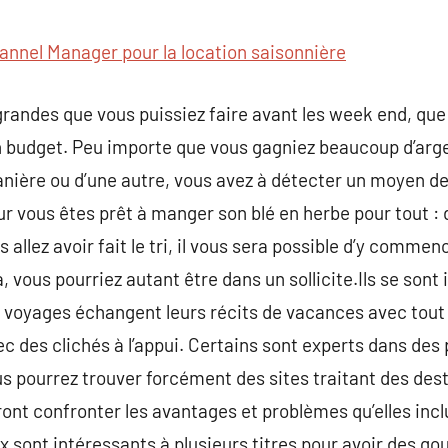
commentaire
annel Manager pour la location saisonnière
randes que vous puissiez faire avant les week end, que
r un budget. Peu importe que vous gagniez beaucoup d’ar
anière ou d’une autre, vous avez à détecter un moyen de
ur vous êtes prêt à manger son blé en herbe pour tout 
 allez avoir fait le tri, il vous sera possible d’y comme
à, vous pourriez autant être dans un sollicite.Ils se sont
 voyages échangent leurs récits de vacances avec tout 
 des clichés à l’appui. Certains sont experts dans des 
 pourrez trouver forcément des sites traitant des dest
eront confronter les avantages et problèmes qu’elles in
x sont intéressants à plusieurs titres pour avoir des go