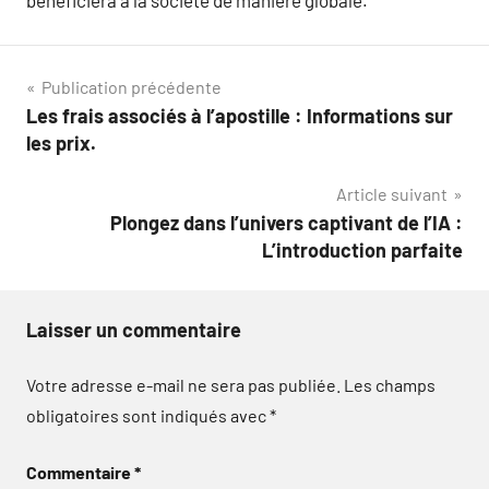
bénéficiera à la société de manière globale.
Navigation
Publication précédente
Les frais associés à l’apostille : Informations sur
de
les prix.
l’article
Article suivant
Plongez dans l’univers captivant de l’IA :
L’introduction parfaite
Laisser un commentaire
Votre adresse e-mail ne sera pas publiée.
Les champs
obligatoires sont indiqués avec
*
Commentaire
*