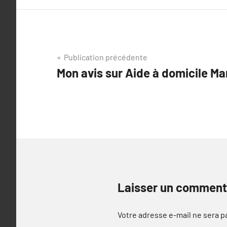
Navigation
Publication précédente
Mon avis sur Aide à domicile Ma
de
l’article
Laisser un comment
Votre adresse e-mail ne sera p