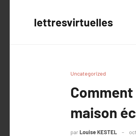
Aller
au
lettresvirtuelles
contenu
Uncategorized
Comment r
maison éc
par
Louise KESTEL
oc