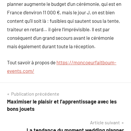
planner augmente le budget d’un cérémonie, qui est en
France d’environ 11 000 €, mais le jour J, on est bien
content qu’il soit là : fusibles qui sautent sous la tente,
traiteur en retard… il gère l’imprévisible. Il est par
conséquent d’un grand secours avant le cérémonie
mais également durant toute la réception.
Tout savoir à propos de
https://moncoeurfaitboum-
events.com/
Navigation
Publication précédente
Maximiser le plaisir et l’apprentissage avec les
de
bons jouets
l’article
Article suivant
La tendance du moment wedding planner