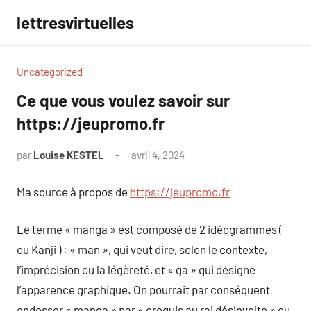
Aller
lettresvirtuelles
au
contenu
Uncategorized
Ce que vous voulez savoir sur
https://jeupromo.fr
par
Louise KESTEL
avril 4, 2024
Aucun
commentaire
Ma source à propos de
https://jeupromo.fr
Le terme « manga » est composé de 2 idéogrammes (
ou Kanji ) : « man », qui veut dire, selon le contexte,
l’imprécision ou la légèreté, et « ga » qui désigne
l’apparence graphique. On pourrait par conséquent
endosser « manga » par « croquis au rai désinvolte » ou